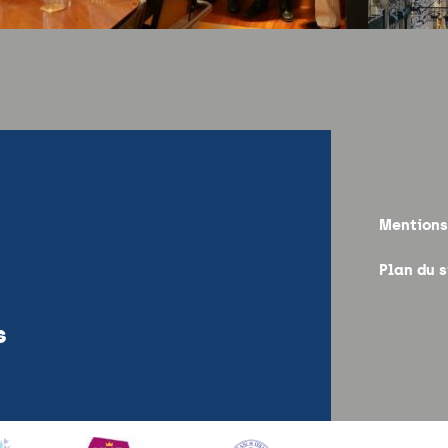
Mentions
Plan du s
s