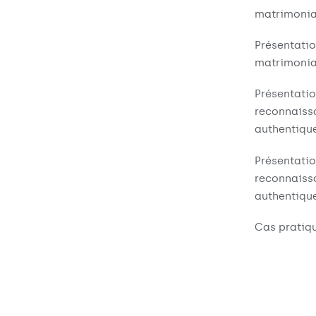
matrimonia
Présentat
matrimonia
Présentat
reconnaiss
authentique
Présentat
reconnaiss
authentique
Cas pratiq