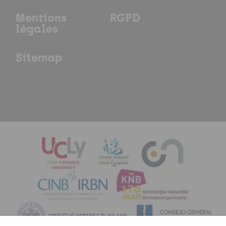
Mentions
RGPD
légales
Sitemap